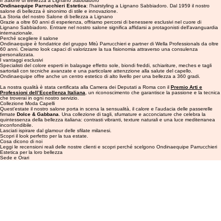
Tradizione e Eleganza
Il Salone di Bellezza a Lignano Sabbiadoro
Ondinaequipe Parrucchieri Estetica
: l'hairstyling a Lignano Sabbiadoro. Dal 1959 il nostro
salone di bellezza è sinonimo di stile e innovazione.
La Storia del nostro Salone di bellezza a Lignano
Grazie a oltre 60 anni di esperienza, offriamo percorsi di benessere esclusivi nel cuore di
Lignano Sabbiadoro. Entrare nel nostro salone significa affidarsi a protagonisti dell'avanguardia
internazionale.
Perché scegliere il salone
Ondinaequipe è fondatrice del gruppo Mitù Parrucchieri e partner di Wella Professionals da oltre
60 anni. Creiamo look capaci di valorizzare la tua fisionomia attraverso una consulenza
personalizzata.
I vantaggi esclusivi
Specialisti del colore esperti in balayage effetto sole, biondi freddi, schiariture, meches e tagli
sartoriali con tecniche avanzate e una particolare attenzzione alla salute del capello.
Ondinaequipe offre anche un centro estetico di alto livello per una bellezza a 360 gradi.
La nostra qualità è stata certificata alla Camera dei Deputati a Roma con il
Premio Arti e
Professioni dell’Eccellenza Italiana
, un riconoscimento che garantisce la passione e la tecnica
che troverai in ogni nostro servizio.
Collezione Moda Capelli
Quest'estate il nostro salone porta in scena la sensualità, il calore e l'audacia delle passerelle
firmate
Dolce & Gabbana
. Una collezione di tagli, sfumature e acconciature che celebra la
quintessenza della bellezza italiana: contrasti vibranti, texture naturali e una luce mediterranea
inconfondibile.
Lasciati ispirare dal glamour delle sfilate milanesi.
Scopri il look perfetto per la tua estate.
Cosa dicono di noi
Leggi le recensioni reali delle nostre clienti e scopri perché scelgono Ondinaequipe Parrucchieri
Estetica per la loro bellezza
Sede e Orari
Via Mercato 1/A, 33054 Lignano Sabbiadoro (Udine)
Orario Estivo
Lunedi: 15,30 - 20:00
Da Martedì a Sabato: 09:00 - 20:00
Orario Invernale
Da Martedì a Sabato: 09:00 - 19:00
+39 0431 71883
info@ondinaequipe.it
Contatti
Social