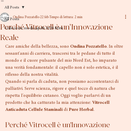
Home
Chi Siamo
Servizi
Sposa
Academy
Parrucche
Blog
Shop
FAQ
All Posts
Ondina Pozzatello
22 feb
Tempo di lettura: 2 min
All Posts
Perché Vitrocell è un'Innovazione
Collezione moda capelli 2026 Mitù
Reale
Care amiche della bellezza, sono 
Ondina Pozzatello
. In oltre 
sessant'anni di carriera, trascorsi tra le pedane di tutto il 
mondo e il cuore pulsante del mio Nord Est, ho imparato 
una verità fondamentale: il capello non è solo estetica, è il 
riflesso della nostra vitalità.
Quando si parla di caduta, non possiamo accontentarci di 
palliativi. Serve scienza, rigore e quel tocco di natura che 
rispetta l'equilibrio cutaneo. Oggi voglio parlarvi di un 
prodotto che ha catturato la mia attenzione: 
Vitrocell 
Anticaduta Cellule Staminali
 di 
Pure Herbal
.