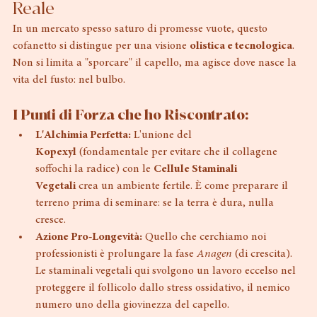
Perché Vitrocell è un'Innovazione 
Reale
In un mercato spesso saturo di promesse vuote, questo 
cofanetto si distingue per una visione 
olistica e tecnologica
. 
Non si limita a "sporcare" il capello, ma agisce dove nasce la 
vita del fusto: nel bulbo.
I Punti di Forza che ho Riscontrato:
L'Alchimia Perfetta:
 L'unione del 
Kopexyl
 (fondamentale per evitare che il collagene 
soffochi la radice) con le 
Cellule Staminali 
Vegetali
 crea un ambiente fertile. È come preparare il 
terreno prima di seminare: se la terra è dura, nulla 
cresce.
Azione Pro-Longevità:
 Quello che cerchiamo noi 
professionisti è prolungare la fase 
Anagen
 (di crescita). 
Le staminali vegetali qui svolgono un lavoro eccelso nel 