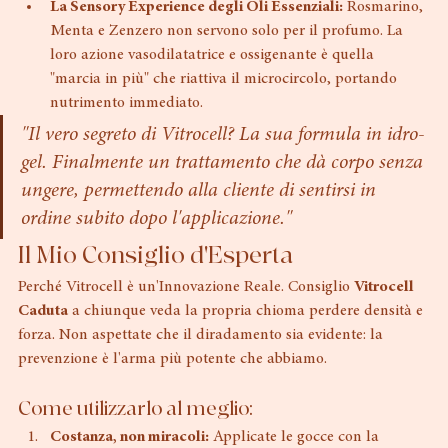
proteggere il follicolo dallo stress ossidativo, il nemico 
numero uno della giovinezza del capello.
La Sensory Experience degli Oli Essenziali:
 Rosmarino, 
Menta e Zenzero non servono solo per il profumo. La 
loro azione vasodilatatrice e ossigenante è quella 
"marcia in più" che riattiva il microcircolo, portando 
nutrimento immediato.
"Il vero segreto di Vitrocell? La sua formula in idro-
gel. Finalmente un trattamento che dà corpo senza 
ungere, permettendo alla cliente di sentirsi in 
ordine subito dopo l'applicazione."
Il Mio Consiglio d'Esperta
Perché Vitrocell è un'Innovazione Reale. Consiglio 
Vitrocell 
Caduta
 a chiunque veda la propria chioma perdere densità e 
forza. Non aspettate che il diradamento sia evidente: la 
prevenzione è l'arma più potente che abbiamo.