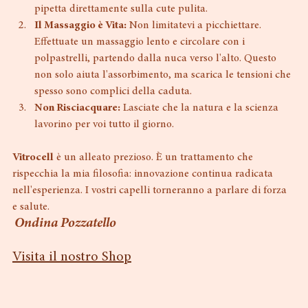
Come utilizzarlo al meglio:
Costanza, non miracoli:
 Applicate le gocce con la 
pipetta direttamente sulla cute pulita.
Il Massaggio è Vita:
 Non limitatevi a picchiettare. 
Effettuate un massaggio lento e circolare con i 
polpastrelli, partendo dalla nuca verso l'alto. Questo 
non solo aiuta l'assorbimento, ma scarica le tensioni che 
spesso sono complici della caduta.
Non Risciacquare:
 Lasciate che la natura e la scienza 
lavorino per voi tutto il giorno.
Vitrocell
 è un alleato prezioso. È un trattamento che 
rispecchia la mia filosofia: innovazione continua radicata 
nell'esperienza. I vostri capelli torneranno a parlare di forza 
e salute.
Ondina Pozzatello
Visita il nostro Shop