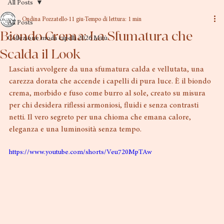
All Posts
Ondina Pozzatello
11 giu
Tempo di lettura: 1 min
All Posts
Biondo Crema: La Sfumatura che
Collezione moda capelli 2026 Mitù
Scalda il Look
Lasciati avvolgere da una sfumatura calda e vellutata, una 
carezza dorata che accende i capelli di pura luce. È il biondo 
crema, morbido e fuso come burro al sole, creato su misura 
per chi desidera riflessi armoniosi, fluidi e senza contrasti 
netti. Il vero segreto per una chioma che emana calore, 
eleganza e una luminosità senza tempo.
https://www.youtube.com/shorts/Veu720MpTAw