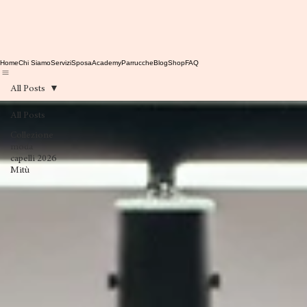
Home
Chi Siamo
Servizi
Sposa
Academy
Parrucche
Blog
Shop
FAQ
All Posts
All Posts
Collezione
moda
capelli 2026
Mitù