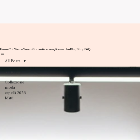
Home
Chi Siamo
Servizi
Sposa
Academy
Parrucche
Blog
Shop
FAQ
All Posts
All Posts
Collezione
moda
capelli 2026
Mitù